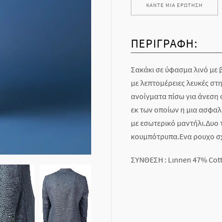
ΚΆΝΤΕ ΜΊΑ ΕΡΏΤΗΣΗ
ΠΕΡΙΓΡΑΦΉ:
Σακάκι σε ύφασμα λινό με
με λεπτομέρειες λευκές στ
ανοίγματα πίσω για άνεση
εκ των οποίων η μια ασφαλ
με εσωτερικό μαντήλι.Δυο 
κουμπότρυπα.Ενα ρουχο σχ
ΣΥΝΘΕΣΗ : Lιnnen 47% Cot