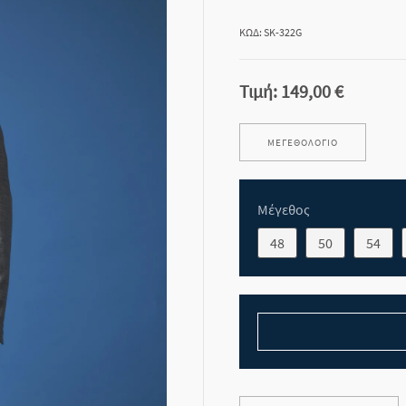
ΚΩΔ: SK-322G
Τιμή:
149,00 €
ΜΕΓΕΘΟΛΌΓΙΟ
Μέγεθος
48
50
54