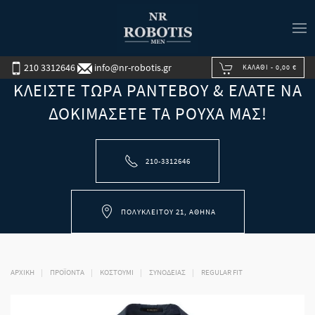
210 3312646
info@nr-robotis.gr
ΚΑΛΆΘΙ -
0,00 €
ΚΛΕΊΣΤΕ ΤΏΡΑ ΡΑΝΤΕΒΟΎ & ΕΛΆΤΕ ΝΑ
ΔΟΚΙΜΆΣΕΤΕ ΤΑ ΡΟΎΧΑ ΜΑΣ!
210-3312646
ΠΟΛΥΚΛΕΊΤΟΥ 21, ΑΘΉΝΑ
ΑΡΧΙΚΉ
ΠΡΟΪΟΝΤΑ
ΚΟΣΤΟΥΜΙ
ΣΥΝΟΔΕΊΑΣ
REGULAR FIT