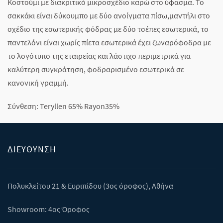
Κοστούμι με διακριτικό μικροσχέδιο καρώ στο ύφασμα. Το
σακκάκι είναι δύκουμπο με δύο ανοίγματα πίσω,μαντήλι στο
σχέδιο της εσωτερικής φόδρας με δύο τσέπες εσωτερικά, το
παντελόνι είναι χωρίς πίετα εσωτερικά έχει ζωναρόφοδρα με
το λογότυπο της εταιρείας και λάστιχο περιμετρικά για
καλύτερη συγκράτηση, φοδραρισμένο εσωτερικά σε
κανονική γραμμή.
Σύνθεση: Teryllen 65% Rayon35%
ΔΙΕΎΘΥΝΣΗ
Πολυκλείτου 21 & Eυριπίδου (3ος όροφος), Αθήνα
Showroom: 4ος Όροφος