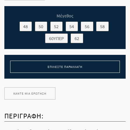
Μέγεθος
48
50
52
54
56
58
60ΥΠΕΡ
62
ΕΠΙΛΈΞΤΕ ΠΑΡΑΛΛΑΓΉ
ΚΆΝΤΕ ΜΊΑ ΕΡΏΤΗΣΗ
ΠΕΡΙΓΡΑΦΉ: